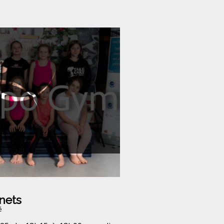
nets
é