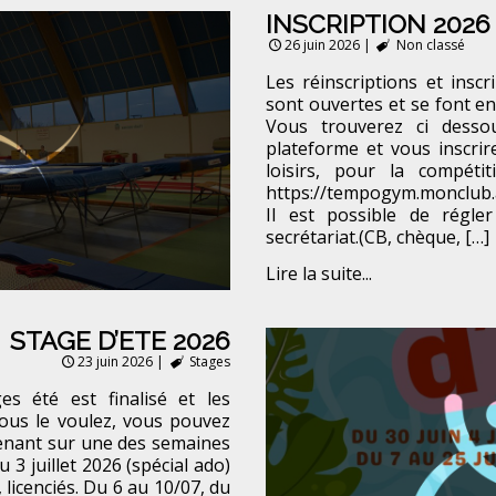
INSCRIPTION 2026
26 juin 2026
|
Non classé
Les réinscriptions et insc
sont ouvertes et se font en
Vous trouverez ci desso
plateforme et vous inscrir
loisirs, pour la compétit
https://tempogym.monclub
Il est possible de régle
secrétariat.(CB, chèque, […]
Lire la suite...
STAGE D’ETE 2026
23 juin 2026
|
Stages
s été est finalisé et les
vous le voulez, vous pouvez
tenant sur une des semaines
u 3 juillet 2026 (spécial ado)
 licenciés. Du 6 au 10/07, du