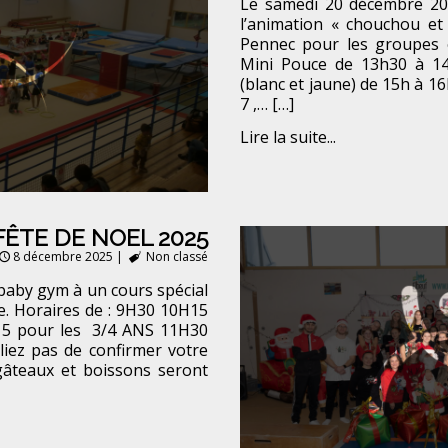
Le samedi 20 décembre 20
l’animation « chouchou et 
Pennec pour les groupes 
Mini Pouce de 13h30 à 14
(blanc et jaune) de 15h à 16
7 ,… […]
Lire la suite...
FÊTE DE NOEL 2025
8 décembre 2025
|
Non classé
 baby gym à un cours spécial
e. Horaires de : 9H30 10H15
5 pour les 3/4 ANS 11H30
iez pas de confirmer votre
gâteaux et boissons seront