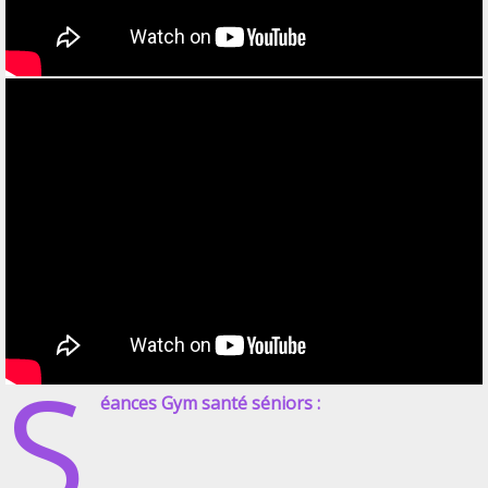
S
éances Gym santé séniors :