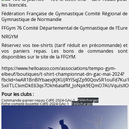
les licenciés.
Fédération Française de Gymnastique
Comité Régional de
Gymnastique de Normandie
FFGym 76
Comité Départemental de Gymnastique de l’Eure
NRGYM
Réservez vos tee-shirts (tarif réduit en précommande) et
vos paniers repas. Les bons de commandes sont
disponibles sur le site de la FFGYM.
https://www.helloasso.com/associations/tempo-gym-
elbeuf/boutiques/t-shirt-championnat-dn-gac-mai-2024?
fbclid=IwAR1BnBlYbaexjKJKUJRYISqJZp90Qov5R1ouFd7K
5xiITLClxmDkE63qs7Okh6aiafM_JoNpk9EQmO7AUVquIsll
Pour les clubs :
Commande-panier-repas-CdFE-2024-GAc-1
Télécharger
Fiche-compte-buvette-CdFE-2024-GAc-1
Télécharger