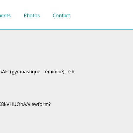
ents
Photos
Contact
 GAF (gymnastique féminine), GR
xC8kVHUOhA/viewform?