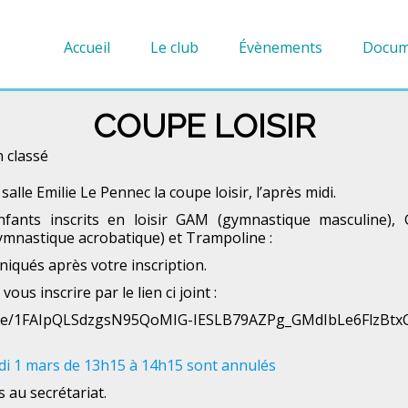
Accueil
Le club
Évènements
Docum
COUPE LOISIR
 classé
alle Emilie Le Pennec la coupe loisir, l’après midi.
nfants inscrits en loisir GAM (gymnastique masculine),
ymnastique acrobatique) et Trampoline :
qués après votre inscription.
ous inscrire par le lien ci joint :
s/d/e/1FAIpQLSdzgsN95QoMIG-IESLB79AZPg_GMdIbLe6FlzBt
di 1 mars de 13h15 à 14h15 sont annulés
au secrétariat.