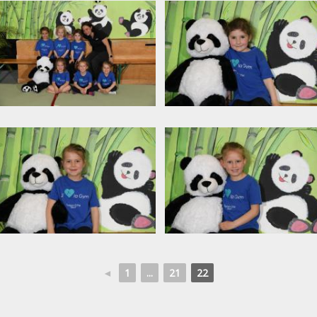
◄
1
...
21
22